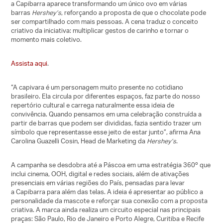
a
Capibarra
aparece transformando um único ovo em várias
barras
Hershey’s
, reforçando a proposta de que o chocolate pode
ser compartilhado com mais pessoas. A cena traduz o conceito
criativo da iniciativa: multiplicar gestos de carinho e tornar o
momento mais coletivo.
Assista aqui
.
“A capivara é um personagem muito presente no cotidiano
brasileiro. Ela circula por diferentes espaços, faz parte do nosso
repertório cultural e carrega naturalmente essa ideia de
convivência. Quando pensamos em uma celebração construída a
partir de barras que podem ser divididas, fazia sentido trazer um
símbolo que representasse esse jeito de estar junto”, afirma Ana
Carolina Guazelli Cosin, Head de Marketing da
Hershey’s
.
A campanha se desdobra até a Páscoa em uma estratégia 360º que
inclui cinema, OOH, digital e redes sociais, além de ativações
presenciais em várias regiões do País, pensadas para levar
a
Capibarra
para além das telas. A ideia é apresentar ao público a
personalidade da mascote e reforçar sua conexão com a proposta
criativa. A marca ainda realiza um circuito especial nas principais
praças: São Paulo, Rio de Janeiro e Porto Alegre, Curitiba e Recife