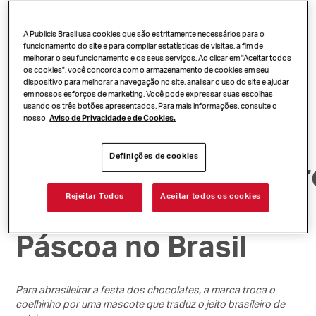
Capibarra
A Publicis Brasil usa cookies que são estritamente necessários para o
funcionamento do site e para compilar estatísticas de visitas, a fim de
Capibarra
da
melhorar o seu funcionamento e os seus serviços. Ao clicar em "Aceitar todos
os cookies", você concorda com o armazenamento de cookies em seu
dispositivo para melhorar a navegação no site, analisar o uso do site e ajudar
Páscoa, que trazes
em nossos esforços de marketing. Você pode expressar suas escolhas
usando os três botões apresentados. Para mais informações, consulte o
nosso
Aviso de Privacidade e de Cookies.
pra
Definições de cookies
mim?”:
Hershey’s
apr
novo símbolo da
Rejeitar Todos
Aceitar todos os cookies
Páscoa no Brasil
Para abrasileirar a festa dos chocolates, a marca troca o
coelhinho por uma mascote que traduz o jeito brasileiro de