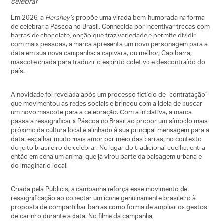
celebrar
Em 2026, a
Hershey’s
propõe uma virada bem-humorada na forma
de celebrar a Páscoa no Brasil. Conhecida por incentivar trocas com
barras de chocolate, opção que traz variedade e permite dividir
com mais pessoas, a marca apresenta um novo personagem para a
data em sua nova campanha: a capivara, ou melhor,
Capibarra
,
mascote criada para traduzir o espírito coletivo e descontraído do
país.
A novidade foi revelada após um processo fictício de “contratação”
que movimentou as redes sociais e brincou com a ideia de buscar
um novo mascote para a celebração. Com a iniciativa, a marca
passa a ressignificar a Páscoa no Brasil ao propor um símbolo mais
próximo da cultura local e alinhado à sua principal mensagem para a
data: espalhar muito mais amor por meio das barras, no contexto
do jeito brasileiro de celebrar. No lugar do tradicional coelho, entra
então em cena um animal que já virou parte da paisagem urbana e
do imaginário local.
Criada pela Publicis, a campanha reforça esse movimento de
ressignificação ao conectar um ícone genuinamente brasileiro à
proposta de compartilhar barras como forma de ampliar os gestos
de carinho durante a data. No filme da campanha,