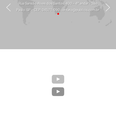
Rua Sansão Alves dos Santos, 400 – 4º andar - São
Paulo, SP – CEP: 04571-090 contato@publicis.com.br
•