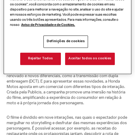
Honda Motos
os cookies", você concorda com o armazenamento de cookies em seu
dispositivo para melhorar a navegação no site, analisar o uso do site e ajudar
filme interativo
em nossos esforços de marketing. Você pode expressar suas escolhas
usando os três botões apresentados. Para mais informações, consulte o
nosso
Aviso de Privacidade e de Cookies.
Definições de cookies
Honda Motos amplifica experiência do consumidor em filme
interativo
Rejeitar Todos
Aceitar todos os cookies
A Honda NC 750X 2022 chega ao mercado brasileiro com o design
renovado e novos diferenciais, como a transmissão com dupla
embreagem (DCT). E para apresentar essas novidades, a Honda
Motos aposta em um comercial com diferentes tipos de interação.
Criada pela Publicis, a campanha promove uma imersão na história
do filme, amplificando a experiência do consumidor em relação à
moto e à própria jornada dos personagens.
O filme é dividido em nove interações, nas quais o espectador pode
mergulhar no s
torytelling
e desfrutar das mesmas experiências dos
personagens. É possível acessar, por exemplo, as receitas do
restaurante onde os protagonistas jantam, descobrir a rota de