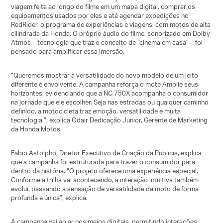
viagem feita ao longo do filme em um mapa digital, comprar os
equipamentos usados por eles e até agendar expedições no
RedRider, o programa de experiências e viagens com motos de alta
cilindrada da Honda. O próprio áudio do filme, sonorizado em Dolby
Atmos – tecnologia que traz o conceito de “cinema em casa” – foi
pensado para amplificar essa imersão.
“Queremos mostrar a versatilidade do novo modelo de um jeito
diferente e envolvente. A campanha reforça o mote
Amplie seus
horizontes
, evidenciando que a NC 750X acompanha o consumidor
na jornada que ele escolher. Seja nas estradas ou qualquer caminho
definido, a motocicleta traz emoção, versatilidade e muita
tecnologia.”, explica Odair Dedicação Junior, Gerente de Marketing
da Honda Motos.
Fabio Astolpho, Diretor Executivo de Criação da Publicis, explica
que a campanha foi estruturada para trazer o consumidor para
dentro da história. “O projeto oferece uma experiência especial.
Conforme a trilha vai acontecendo, a interação intuitiva também
evolui, passando a sensação de versatilidade da moto de forma
profunda e única”, explica.
A campanha vai ao ar nos meios digitais, permitindo interações