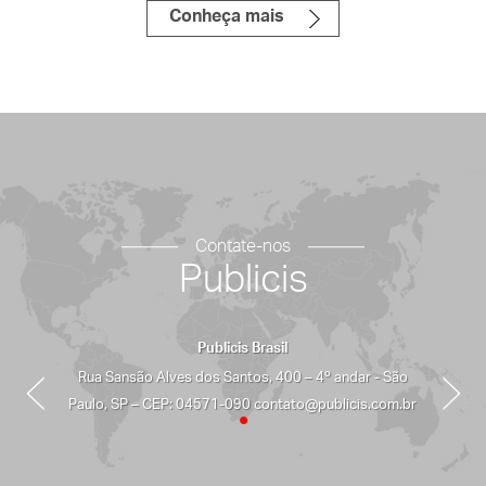
SEMPRE RENDE MAIS
MEMBER´S MARK
SAVE THE DAY
Conheça mais
Contate-nos
Publicis
Publicis Brasil
Rua Sansão Alves dos Santos, 400 – 4º andar - São
Paulo, SP – CEP: 04571-090 contato@publicis.com.br
•