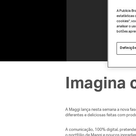
A Publicis B
estatísticas 
cookies", vo
analisar o u
botões apres
Definiçõ
Imagina 
A Maggi lança nesta semana a nova fas
diferentes e deliciosas feitas com pro
A comunicação, 100% digital, pretende
o portfólio de Maggi e poucos ingredien