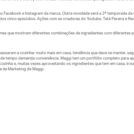
o Facebook e Instagram da marca. Outra novidade será a 2ª temporada da 
dos cinco episódios. Ações com as criadoras do Youtube, Tatá Pereira e Rec
lmes que mostram diferentes combinações de ingredientes com diferentes 
passaram a cozinhar muito mais em casa, tendência que deve se manter, s
falta de tempo demanda conveniência. Maggi tem um portfólio completo para a
 cozinha e, muitas vezes aproveitando os ingredientes que tem em casa, é 
te de Marketing de Maggi.