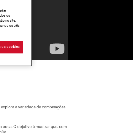
pilar
todos os
ão no site,
sando os três
s os cookies
o explora a variedade de combinações
a boca. O objetivo é mostrar que, com
ília.