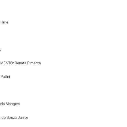
Filme
o
MENTO: Renata Pimenta
Putini
a Mangieri
 de Souza Junior