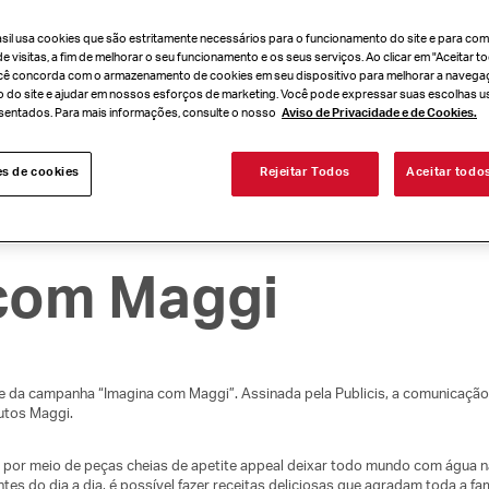
rasil usa cookies que são estritamente necessários para o funcionamento do site e para com
de visitas, a fim de melhorar o seu funcionamento e os seus serviços. Ao clicar em "Aceitar 
cê concorda com o armazenamento de cookies em seu dispositivo para melhorar a navegaç
so do site e ajudar em nossos esforços de marketing. Você pode expressar suas escolhas u
entados. Para mais informações, consulte o nosso
Aviso de Privacidade e de Cookies.
es de cookies
Rejeitar Todos
Aceitar todo
com Maggi
e da campanha “Imagina com Maggi”. Assinada pela Publicis, a comunicaçã
dutos Maggi.
 por meio de peças cheias de apetite appeal deixar todo mundo com água n
tes do dia a dia, é possível fazer receitas deliciosas que agradam toda a fam