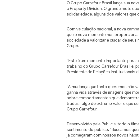
O Grupo Carrefour Brasil lança sua nov
e Property Division. O grande mote que
solidariedade, alguns dos valores que
Com veiculação nacional, a nova camp
que o novo momento nos proporciona. “E
sociedade a valorizar e cuidar de seus 
Grupo.
“Este é um momento importante para u
trabalho do Grupo Carrefour Brasil e, p
Presidente de Relações Institucionais d
“A mudança que tanto queremos não vai 
ganha vida através de imagens que most
sobre comportamentos que demonstrem
traduzir algo de extremo valor e que s
Grupo Carrefour.
Desenvolvido pela Publicis, todo o film
sentimento do público. “Buscamos que
já começaram com nossos novos hábitos