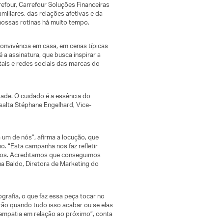
efour, Carrefour Soluções Financeiras
iliares, das relações afetivas e da
nossas rotinas há muito tempo.
nvivência em casa, em cenas típicas
a assinatura, que busca inspirar a
tais e redes sociais das marcas do
de. O cuidado é a essência do
ssalta Stéphane Engelhard, Vice-
um de nós”, afirma a locução, que
. “Esta campanha nos faz refletir
ros. Acreditamos que conseguimos
na Baldo, Diretora de Marketing do
grafia, o que faz essa peça tocar no
ão quando tudo isso acabar ou se elas
empatia em relação ao próximo”, conta