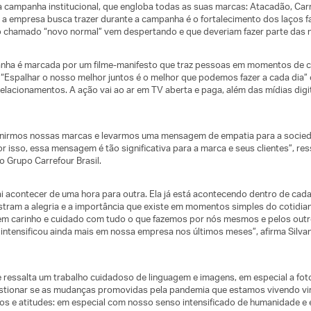
a campanha institucional, que engloba todas as suas marcas: Atacadão, Carr
 a empresa busca trazer durante a campanha é o fortalecimento dos laços fam
 o chamado “novo normal” vem despertando e que deveriam fazer parte das 
anha é marcada por um filme-manifesto que traz pessoas em momentos de co
spalhar o nosso melhor juntos é o melhor que podemos fazer a cada dia” é 
relacionamentos. A ação vai ao ar em TV aberta e paga, além das mídias digi
nirmos nossas marcas e levarmos uma mensagem de empatia para a socieda
or isso, essa mensagem é tão significativa para a marca e seus clientes”, re
o Grupo Carrefour Brasil.
acontecer de uma hora para outra. Ela já está acontecendo dentro de cada 
ram a alegria e a importância que existe em momentos simples do cotidiano
 carinho e cuidado com tudo o que fazemos por nós mesmos e pelos out
e intensificou ainda mais em nossa empresa nos últimos meses”, afirma Silva
e ressalta um trabalho cuidadoso de linguagem e imagens, em especial a foto
stionar se as mudanças promovidas pela pandemia que estamos vivendo vir
 e atitudes: em especial com nosso senso intensificado de humanidade e 