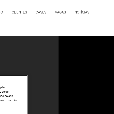
TO
CLIENTES
CASES
VAGAS
NOTÍCIAS
pilar
todos os
ão no site,
sando os três