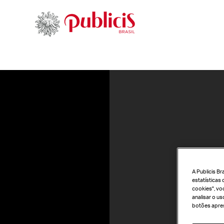
A Publicis B
estatísticas 
cookies", vo
analisar o u
botões apres