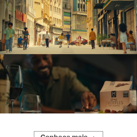
Opella
SOMOS DRIBLADORES
PUBLICIS
Sam’s Club
MEMBER´S MARK