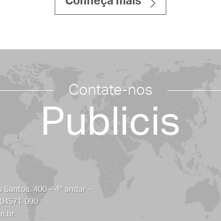
Conheça mais
PUBLICIS
Contate-nos
Publicis
 Santos, 400 – 4º andar -
 04571-090
m.br