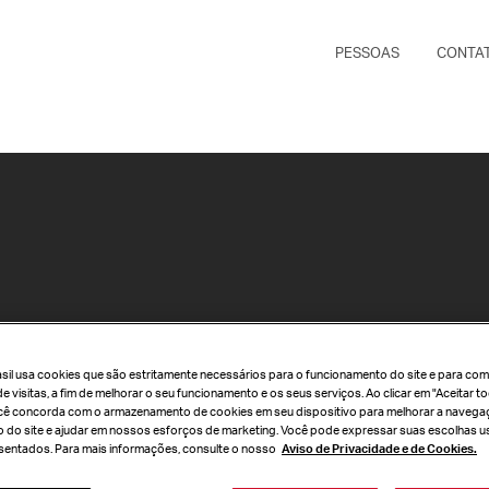
PESSOAS
CONTA
rasil usa cookies que são estritamente necessários para o funcionamento do site e para com
de visitas, a fim de melhorar o seu funcionamento e os seus serviços. Ao clicar em "Aceitar 
cê concorda com o armazenamento de cookies em seu dispositivo para melhorar a navegaç
so do site e ajudar em nossos esforços de marketing. Você pode expressar suas escolhas u
entados. Para mais informações, consulte o nosso
Aviso de Privacidade e de Cookies.