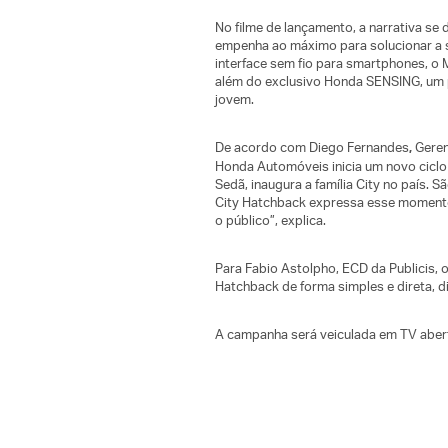
No filme de lançamento, a narrativa se 
empenha ao máximo para solucionar a sit
interface sem fio para smartphones, o 
além do exclusivo Honda SENSING, um 
jovem.
De acordo com Diego Fernandes
Geren
,
Honda Automóveis inicia um novo cicl
Sedã, inaugura a família City no país.
City Hatchback expressa esse momento,
o público”, explica.
Para Fabio Astolpho, ECD da Publicis, 
Hatchback de forma simples e direta, d
A campanha será veiculada em TV abert