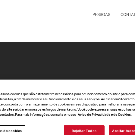
PESSOAS
CONTA
rasil usa cookies que são estritamente necessários para o funcionamento do site e para com
de visitas, a fim de melhorar o seu funcionamento e os seus serviços. Ao clicar em "Aceitar 
cê concorda com o armazenamento de cookies em seu dispositivo para melhorar a navegaç
so do site e ajudar em nossos esforços de marketing. Você pode expressar suas escolhas u
entados. Para mais informações, consulte o nosso
Aviso de Privacidade e de Cookies.
es de cookies
Rejeitar Todos
Aceitar todo