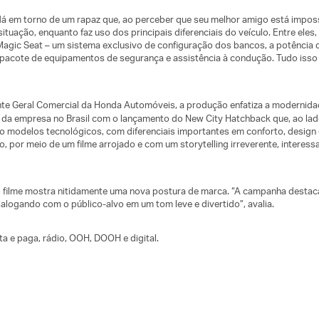
dá em torno de um rapaz que, ao perceber que seu melhor amigo está impossibi
uação, enquanto faz uso dos principais diferenciais do veículo. Entre eles,
Magic Seat – um sistema exclusivo de configuração dos bancos, a potência d
pacote de equipamentos de segurança e assistência à condução. Tudo iss
te Geral Comercial da Honda Automóveis, a produção enfatiza a modernidad
o da empresa no Brasil com o lançamento do New City Hatchback que, ao l
 São modelos tecnológicos, com diferenciais importantes em conforto, desi
 por meio de um filme arrojado e com um storytelling irreverente, interes
o filme mostra nitidamente uma nova postura de marca. “A campanha destaca
ialogando com o público-alvo em um tom leve e divertido”, avalia.
a e paga, rádio, OOH, DOOH e digital.