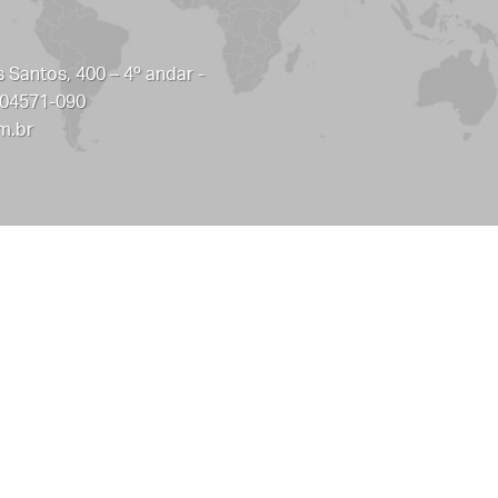
 Santos, 400 – 4º andar -
 04571-090
m.br
Definições de cookies
AVISO DE PRIVACIDADE