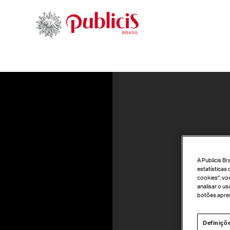
A Publicis B
estatísticas 
cookies", vo
analisar o u
botões apres
Definiçõ