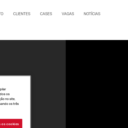
TO
CLIENTES
CASES
VAGAS
NOTÍCIAS
pilar
todos os
ão no site,
sando os três
s os cookies