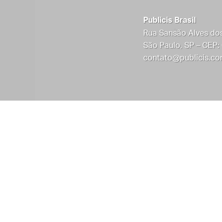
Publicis Brasil
Rua Sansão Alves dos
São Paulo, SP – CEP:
contato@publicis.co