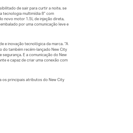
litado de sair para curtir a noite, se
 a tecnologia multimídia 8” com
o novo motor 1.5L de injeção direta,
o embalado por uma comunicação leve e
e e inovação tecnológica da marca. “A
ado do também recém-lançado New City
gn e segurança. E a comunicação do New
sante e capaz de criar uma conexão com
 os principais atributos do New City