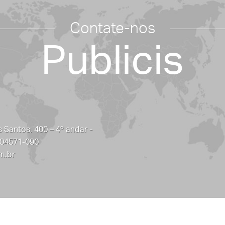
Contate-nos
Publicis
 Santos, 400 – 4º andar -
 04571-090
m.br