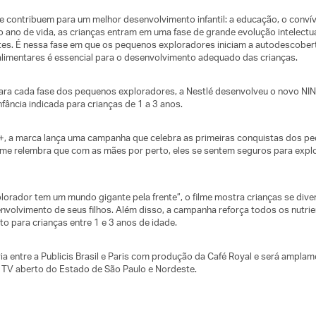
 contribuem para um melhor desenvolvimento infantil: a educação, o convív
iro ano de vida, as crianças entram em uma fase de grande evolução intelectu
ntes. É nessa fase em que os pequenos exploradores iniciam a autodescober
 alimentares é essencial para o desenvolvimento adequado das crianças.
para cada fase dos pequenos exploradores, a Nestlé desenvolveu o novo NIN
fância indicada para crianças de 1 a 3 anos.
+, a marca lança uma campanha que celebra as primeiras conquistas dos p
filme relembra que com as mães por perto, eles se sentem seguros para exp
lorador tem um mundo gigante pela frente”, o filme mostra crianças se dive
nvolvimento de seus filhos. Além disso, a campanha reforça todos os nutri
 para crianças entre 1 e 3 anos de idade.
eria entre a Publicis Brasil e Paris com produção da Café Royal e será ampla
e TV aberto do Estado de São Paulo e Nordeste.