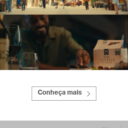
Opella
SOMOS DRIBLADORES
PUBLICIS
Sam’s Club
MEMBER´S MARK
Conheça mais
PUBLICIS