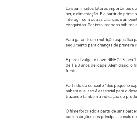
Existem muitos fatores importantes que
ser, a alimentação. E a partir do prime
interagir com outras crianças e ambie
conquistas. Por isso, ter bons hábitos
Para garantir uma nutrição específica 
seguimento para crianças de primeira in
E para divulgar o novo NINHO® Fases 1
de 1 a 3 anos de idade. Além disso, o 
frente.
Partindo do conceito “Seu pequeno exp
sabem que isso é essencial para o dese
trazendo também a indicação do produto
O filme foi criado a partir de uma parc
com inserções nos principais canais d