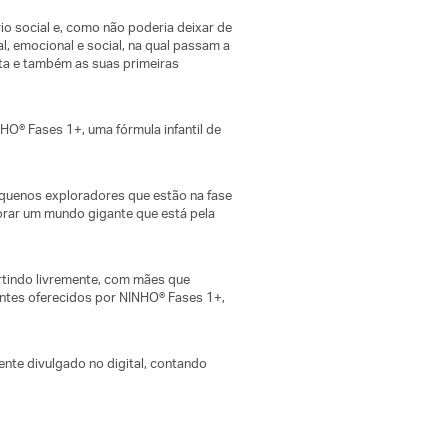
io social e, como não poderia deixar de
al, emocional e social, na qual passam a
ta e também as suas primeiras
HO® Fases 1+, uma fórmula infantil de
equenos exploradores que estão na fase
lorar um mundo gigante que está pela
rtindo livremente, com mães que
entes oferecidos por NINHO® Fases 1+,
mente divulgado no digital, contando