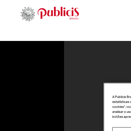
A Publicis B
estatísticas 
cookies", vo
analisar o u
botões apres