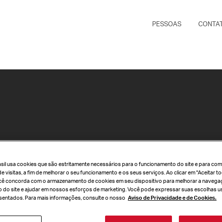
PESSOAS
CONTA
rasil usa cookies que são estritamente necessários para o funcionamento do site e para com
de visitas, a fim de melhorar o seu funcionamento e os seus serviços. Ao clicar em "Aceitar 
cê concorda com o armazenamento de cookies em seu dispositivo para melhorar a navegaç
so do site e ajudar em nossos esforços de marketing. Você pode expressar suas escolhas u
entados. Para mais informações, consulte o nosso
Aviso de Privacidade e de Cookies.