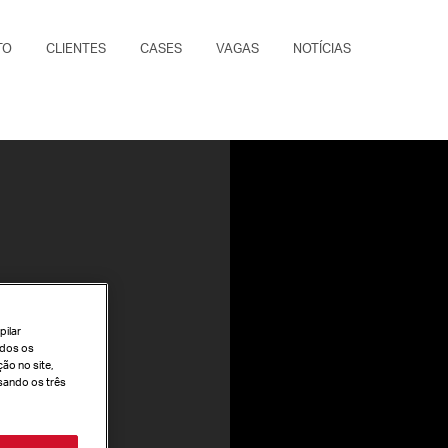
TO
CLIENTES
CASES
VAGAS
NOTÍCIAS
pilar
todos os
ão no site,
sando os três