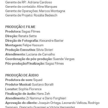
Gerente de RP: Adriana Cardoso
Gerente de conteúdo: Aline Marques
Gerente de Operações: Marcos Montagna
Gerente de Projeto: Rosália Bedesch
PRODUÇÃO E FILME
Sagaz Filmes
Produtora:
Renata Sette
Direção:
Alexandre Baxter
Direção de Fotografia:
Felipe Hassum
Montagem:
Silvia Sivieri
Produção Executiva:
Luciana de Carvalho
Atendimento:
Suende Vergas
Coordenação de pós-produção:
Sagaz Filmes
Pós-produção/Finalização:
PRODUÇÃO DE ÁUDIO
Squad
Produtora de som:
Gustavo Boralli
Produtor Musical:
Sophia Florence
Locutor:
Hans Zeh
Finalização de áudio:
Zi Nammur e Dario Forghieri
Atendimento:
Joaquin Ortega, Leonardo Velloza, Rodrigo
Aprovação do cliente:
Sampaio, Giancarlo Guarnieri e Vitória Hernandez