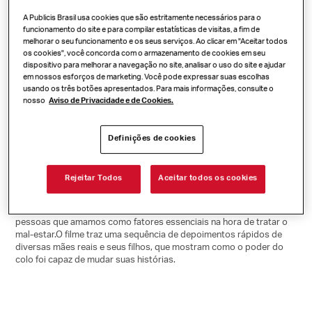
O MUNDO
A Publicis Brasil usa cookies que são estritamente necessários para o
funcionamento do site e para compilar estatísticas de visitas, a fim de
PRECISA DE
melhorar o seu funcionamento e os seus serviços. Ao clicar em "Aceitar todos
os cookies", você concorda com o armazenamento de cookies em seu
dispositivo para melhorar a navegação no site, analisar o uso do site e ajudar
em nossos esforços de marketing. Você pode expressar suas escolhas
MAIS COLO
usando os três botões apresentados. Para mais informações, consulte o
nosso
Aviso de Privacidade e de Cookies.
Definições de cookies
Para homenagear o Dia das Mães, Novalgina
®
, marca de Consumer
Healthcare da Sanofi, maior multinacional farmacêutica do mercado
Rejeitar Todos
Aceitar todos os cookies
brasileiro, apresenta campanha digital criada pela Publicis e com o
mote “O mundo precisa de mais colo”. A iniciativa faz parte do
posicionamento da marca, que traz o carinho e o cuidado das
pessoas que amamos como fatores essenciais na hora de tratar o
mal-estar.O filme traz uma sequência de depoimentos rápidos de
diversas mães reais e seus filhos, que mostram como o poder do
colo foi capaz de mudar suas histórias.