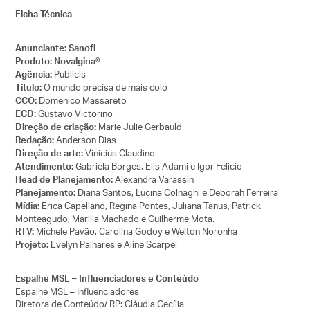
Ficha Técnica
Anunciante: Sanofi
Produto: Novalgina
®
Publicis
Agência:
O mundo precisa de mais colo
Título:
Domenico Massareto
CCO:
Gustavo Victorino
ECD:
Marie Julie Gerbauld
Direção de criação:
Anderson Dias
Redação:
Vinicius Claudino
Direção de arte:
Gabriela Borges, Elis Adami e Igor Felicio
Atendimento:
Alexandra Varassin
Head de Planejamento:
Diana Santos, Lucina Colnaghi e Deborah Ferreira
Planejamento:
Erica Capellano, Regina Pontes, Juliana Tanus, Patrick
Mídia:
Monteagudo, Marilia Machado e Guilherme Mota.
Michele Pavão, Carolina Godoy e Welton Noronha
RTV:
Evelyn Palhares e Aline Scarpel
Projeto:
Espalhe MSL – Influenciadores e Conteúdo
Espalhe MSL – Influenciadores
Diretora de Conteúdo/ RP: Cláudia Cecília