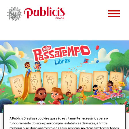
PESSOAS
CONTATO
CLIENTES
CASES
VAGAS
NOTÍCIAS
A Publicis Brasil usa cookies que são estritamente necessários para o
funcionamento do site e para compilar estatísticas de visitas, a fim de
melhorar o seu funcionamento e os seus serviços. Ao clicar em "Aceitar todos