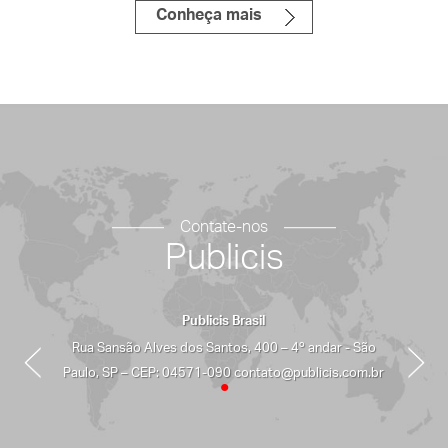
SEMPRE RENDE MAIS
MEMBER´S MARK
SAVE THE DAY
Conheça mais
Contate-nos
Publicis
Publicis Brasil
Rua Sansão Alves dos Santos, 400 – 4º andar - São
Paulo, SP – CEP: 04571-090 contato@publicis.com.br
•