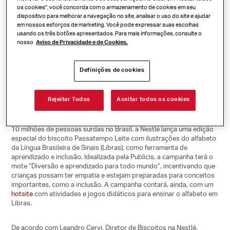
Passatempo
os cookies", você concorda com o armazenamento de cookies em seu
dispositivo para melhorar a navegação no site, analisar o uso do site e ajudar
Libras
em nossos esforços de marketing. Você pode expressar suas escolhas
usando os três botões apresentados. Para mais informações, consulte o
nosso
Aviso de Privacidade e de Cookies.
Definições de cookies
Biscoito Passatempo lança edição especial trazendo ilustrações
do alfabeto da Língua Brasileira de Sinais
Rejeitar Todos
Aceitar todos os cookies
Inspirada em colaboradores com deficiência auditiva e nas mais de
10 milhões de pessoas surdas no Brasil, a Nestlé lança uma edição
especial do biscoito Passatempo Leite com ilustrações do alfabeto
da Língua Brasileira de Sinais (Libras), como ferramenta de
aprendizado e inclusão. Idealizada pela Publicis, a campanha terá o
mote “Diversão e aprendizado para todo mundo”, incentivando que
crianças possam ter empatia e estejam preparadas para conceitos
importantes, como a inclusão. A campanha contará, ainda, com um
hotsite
com atividades e jogos didáticos para ensinar o alfabeto em
Libras.
De acordo com Leandro Cervi, Diretor de Biscoitos na Nestlé,