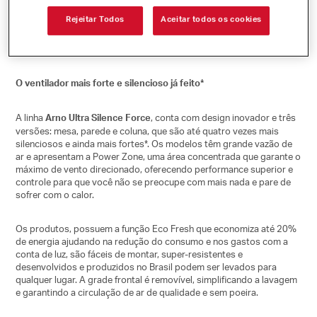
ventilação.
Rejeitar Todos
Aceitar todos os cookies
A comunicação da campanha foi desenvolvida pela Publicis Brasil;
com imagens da Bando Studio e áudio da A9 Audio.
O ventilador mais forte e silencioso já feito*
A linha
, conta com design inovador e três
Arno Ultra Silence Force
versões: mesa, parede e coluna, que são até quatro vezes mais
silenciosos e ainda mais fortes*. Os modelos têm grande vazão de
ar e apresentam a
Power Zone
, uma área concentrada que garante o
máximo de vento direcionado, oferecendo
performance
superior e
controle para que você não se preocupe com mais nada e pare de
sofrer com o calor.
Os produtos, possuem a função
Eco Fresh
que economiza até 20%
de energia ajudando na redução do consumo e nos gastos com a
conta de luz, são fáceis de montar, super-resistentes e
desenvolvidos e produzidos no Brasil podem ser levados para
qualquer lugar. A grade frontal é removível, simplificando a lavagem
e garantindo a circulação de ar de qualidade e sem poeira.