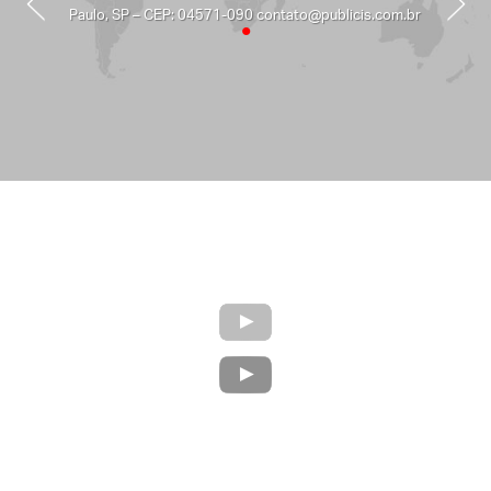
Paulo, SP – CEP: 04571-090 contato@publicis.com.br
•