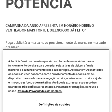
POTÊNCIA
CAMPANHA DA ARNO APRESENTA EM HORÁRIO NOBRE: O
VENTILADOR MAIS FORTE E SILENCIOSO JÁ FEITO*
Peça publicitária marca novo posicionamento da marca no mercado
brasileiro
“Potência nunca foi sinônimo de silêncio, até o lançamento do
Ultra
A Publicis Brasil usa cookies que são estritamente necessários para o
”. Com essa frase de impacto e a comparação com
Silence Force
funcionamento do site e para compilar estatísticas de visitas, a fim de
situações em que potência e alto ruído andam juntos, incluindo a
melhorar o seu funcionamento e os seus serviços. Ao clicar em "Aceitar todos
decolagem de um foguete, uma intensa cachoeira, tempestades e
os cookies", você concorda com o armazenamento de cookies em seu
até a aceleração de um carro, no novo filme da
, marca do
Arno
dispositivo para melhorar a navegação no site, analisar o uso do site e ajudar
.
em nossos esforços de marketing. Você pode expressar suas escolhas
Groupe SEB
usando os três botões apresentados. Para mais informações, consulte o
nosso
Aviso de Privacidade e de Cookies.
Em um filme de 30 segundos, com o título “Potência”, em versões
para as mídias on e off-line, a iniciativa marca o início de 2020 da
companhia e anuncia uma “nova era” do
portfólio
de ventiladores da
Definições de cookies
empresa número 1 e especialista há mais de 60 anos em
Arno,