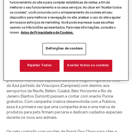
Purina e Azul
funcionamento do site e para compilar estatísticas de visitas, a fim de
melhorar o seu funcionamento e os seus serviços. Ao clicar em "Aceitar todos
os cookies", você concorda com o armazenamento de cookies em seu
dispositivo para melhorar a navegação no site, analisar o uso do site e ajudar
em nossos esforços de marketing. Você pode expressar suas escolhas
usando os três botões apresentados. Para mais informações, consulte o
Purina e Azul realizam parceria inédita para aproximar tutores e
nosso
Aviso de Privacidade e de Cookies.
pets durante o voo
Definições de cookies
Com a campanha criativa desenvolvida pela Publicis, a companhia
área passa a oferecer snacks Purina para pets a bordo
gratuitamente
Rejeitar Todos
Aceitar todos os cookies
O conceito “Pessoas e Pets viajam melhor juntos” foi criado para
promover momentos especiais durante a viagem. Agora, os voos
da Azul partindo de Viracopos (Campinas) com destino aos
aeroportos de Recife, Belém, Cuiabá, Belo Horizonte e Rio de
Janeiro (Santos Dumont) passam a contar com snacks Purina
gratuitos. Com campanha criativa desenvolvida com a Publicis,
essa é a primeira vez que uma companhia área e uma marca de
produtos para pets firmam parceria e dedicam cuidados especiais
durante os voos aos animais.
Os pets contarão com opções de Snack Dog Chow para cães e