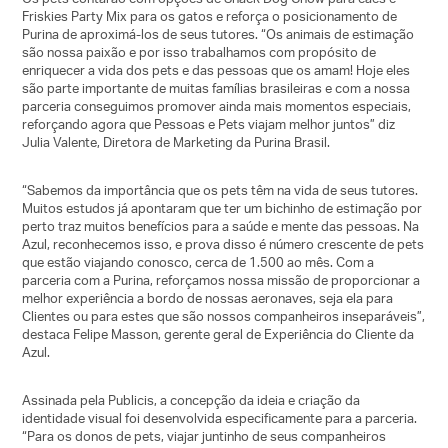
Friskies Party Mix para os gatos e reforça o posicionamento de
Purina de aproximá-los de seus tutores. “Os animais de estimação
são nossa paixão e por isso trabalhamos com propósito de
enriquecer a vida dos pets e das pessoas que os amam! Hoje eles
são parte importante de muitas famílias brasileiras e com a nossa
parceria conseguimos promover ainda mais momentos especiais,
reforçando agora que Pessoas e Pets viajam melhor juntos” diz
Julia Valente, Diretora de Marketing da Purina Brasil.
“Sabemos da importância que os pets têm na vida de seus tutores.
Muitos estudos já apontaram que ter um bichinho de estimação por
perto traz muitos benefícios para a saúde e mente das pessoas. Na
Azul, reconhecemos isso, e prova disso é número crescente de pets
que estão viajando conosco, cerca de 1.500 ao mês. Com a
parceria com a Purina, reforçamos nossa missão de proporcionar a
melhor experiência a bordo de nossas aeronaves, seja ela para
Clientes ou para estes que são nossos companheiros inseparáveis”,
destaca Felipe Masson, gerente geral de Experiência do Cliente da
Azul.
Assinada pela Publicis, a concepção da ideia e criação da
identidade visual foi desenvolvida especificamente para a parceria.
“Para os donos de pets, viajar juntinho de seus companheiros